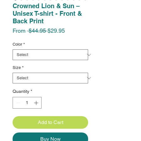
Crowned Lion & Sun –
Unisex T-shirt - Front &
Back Print
Regular
Sale
From
 $44.95 
$29.95
Price
Price
Color
*
Size
*
Quantity
*
Add to Cart
Buy Now